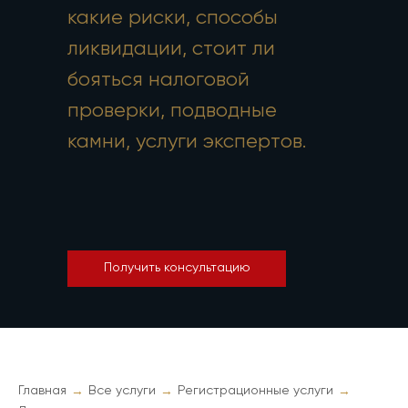
какие риски, способы
ликвидации, стоит ли
бояться налоговой
проверки, подводные
камни, услуги экспертов.
Получить консультацию
→
→
→
Главная
Все услуги
Регистрационные услуги