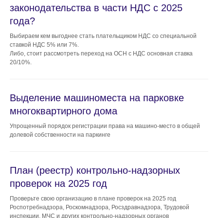
законодательства в части НДС с 2025
года?
Выбираем кем выгоднее стать плательщиком НДС со специальной
ставкой НДС 5% или 7%.
Либо, стоит рассмотреть переход на ОСН с НДС основная ставка
20/10%.
Выделение машиноместа на парковке
СВЯЗАТЬСЯ С НАМИ
многоквартирного дома
Упрощенный порядок регистрации права на машино-место в общей
TELEGRAM
долевой собственности на паркинге
WHATSAPP
План (реестр) контрольно-надзорных
проверок на 2025 год
+7 (383) 202-13-77
Проверьте свою организацию в плане проверок на 2025 год
Роспотребнадзора, Роскомнадзора, Росздравнадзора, Трудовой
Работаем с 9.00 до 18.00
инспекции, МЧС и других контрольно-надзорных органов