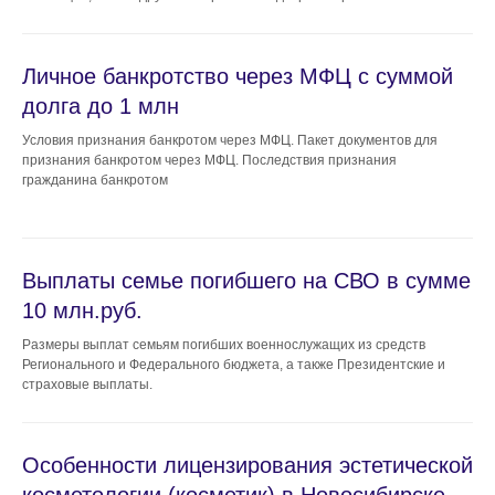
Суббота и воскресенье выходной
Личное банкротство через МФЦ с суммой
долга до 1 млн
Условия признания банкротом через МФЦ. Пакет документов для
признания банкротом через МФЦ. Последствия признания
гражданина банкротом
ЯНДЕКС КАРТЫ
Выплаты семье погибшего на СВО в сумме
10 млн.руб.
2GIS
Размеры выплат семьям погибших военнослужащих из средств
Регионального и Федерального бюджета, а также Президентские и
страховые выплаты.
г. Новосибирск,
ул. Трудовая, 10
Особенности лицензирования эстетической