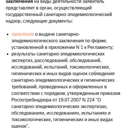
заключения
на виды деятельности заявитель
представляет в орган, осуществляющий
государственный санитарно-эпидемиологический
надзор, следующие документы:
заявление
о выдаче санитарно-
эпидемиологического заключения по форме,
ЯНДЕКС КАРТЫ
установленной в приложении N 1 к Регламенту;
результаты санитарно-эпидемиологических
2GIS
экспертиз, расследований, обследований,
исследований, испытаний, токсикологических,
гигиенических и иных видов оценок соблюдения
г. Новосибирск,
ул. Трудовая, 10
санитарно-эпидемиологических и гигиенических
требований, проведенных и оформленных в
соответствии с порядком, утвержденным приказом
Роспотребнадзора от 19.07.2007 N 224 "О
санитарно-эпидемиологических экспертизах,
обследованиях, исследованиях, испытаниях и
Получить
токсикологических, гигиенических и иных видах
консультацию
оценок".