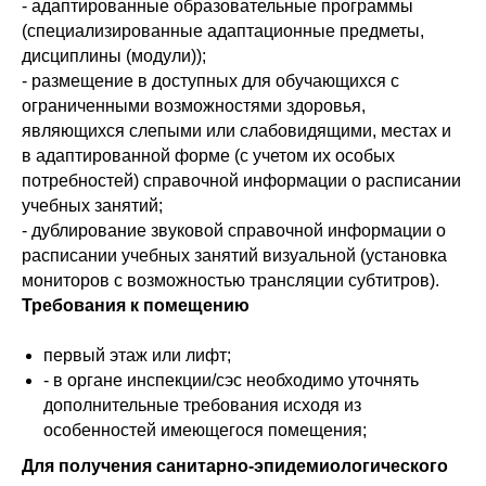
- адаптированные образовательные программы
(специализированные адаптационные предметы,
дисциплины (модули));
- размещение в доступных для обучающихся с
ограниченными возможностями здоровья,
СВЯЗАТЬСЯ С НАМИ
являющихся слепыми или слабовидящими, местах и
в адаптированной форме (с учетом их особых
TELEGRAM
потребностей) справочной информации о расписании
учебных занятий;
- дублирование звуковой справочной информации о
WHATSAPP
расписании учебных занятий визуальной (установка
мониторов с возможностью трансляции субтитров).
+7 (383) 202-13-77
Требования к помещению
первый этаж или лифт;
Работаем с 9.00 до 18.00
Суббота и воскресенье
- в органе инспекции/сэс необходимо уточнять
выходной
дополнительные требования исходя из
особенностей имеющегося помещения;
Для получения санитарно-эпидемиологического